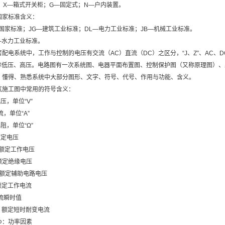
N：X—箱式开关柜；G—固定式；N—户内装置。
国家标准含义：
—国家标准；JG—建筑工业标准；DL—电力工业标准；JB—机械工业标准。
J—水力工业标准。
配电系统中，工作与控制的电压有交流（AC）直流（DC）之区分，“J、Z”、AC、DC
简称低压、高压。电路图有一次系统图、电器平面布置图、控制保护图（又称原理图）
、懂得、熟悉系统中大部分图形、文字、符号、代号、作用与功能、含义。
气施工图中常用的符号含义：
压，单位“V”
流，单位“A”
阻，单位“Ω”
额定电压
：额定工作电压
额定绝缘电压
：额定辅助电路电压
额定工作电流
电流瞬时值
W：额定短时耐变电流
Φ：功率因素