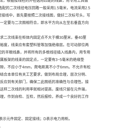
的做法，根据接线柱的外径选用匹配的线鼻，用专用工具做
的二次线径电压回路一般采用1.5毫米，电流采用2.5
常接线中，首先要按照二次接线图，做好二次标号头，写
一定要与二次图相符合，即水平方向从左至右垂直方向
二次线束在柜体内固定点不大于横30厘米，垂40厘
裕度，线束应有套塑料管等加强绝缘层。在可动部位两
配的羊眼线鼻，并将所有的多根线径插入线鼻内，用专用
属板架的线束的固定点，一定要有3~5毫米的绝缘垫
隙，不应小于4mm，爬电距离不小于6mm。不允许有松
结合本单位有关工艺要求，做到布局合理，层次分明、
反应到有关部门，确保二此图纸的准确性与合理性。接
这样二次线的利用率就相对提高，废线只留在元件端，
理，作到自检、互检，然后报检，养成一个良好的工作
2表示元件固定、固定接线；D表示电力用柜。
。