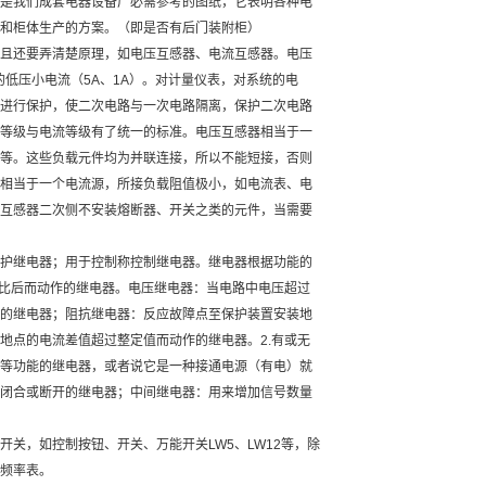
是我们成套电器设备厂必需参考的图纸，它表明各种电
和柜体生产的方案。（即是否有后门装附柜）
且还要弄清楚原理，如电压互感器、电流互感器。电压
的低压小电流（5A、1A）。对计量仪表，对系统的电
进行保护，使二次电路与一次电路隔离，保护二次电路
等级与电流等级有了统一的标准。电压互感器相当于一
等。这些负载元件均为并联连接，所以不能短接，否则
相当于一个电流源，所接负载阻值极小，如电流表、电
互感器二次侧不安装熔断器、开关之类的元件，当需要
护继电器；用于控制称控制继电器。继电器根据功能的
相比后而动作的继电器。电压继电器：当电路中电压超过
的继电器；阻抗继电器：反应故障点至保护装置安装地
地点的电流差值超过整定值而动作的继电器。2.有或无
等功能的继电器，或者说它是一种接通电源（有电）就
闭合或断开的继电器；中间继电器：用来增加信号数量
关，如控制按钮、开关、万能开关LW5、LW12等，除
频率表。