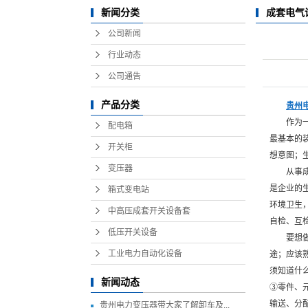
新闻分类
成套电气
公司新闻
行业动态
公司通告
产品分类
贵州
作为
配电箱
最基本的
开关柜
想意图；
变压器
从事
是企业的
箱式变电站
环境卫生
中高压成套开关设备套
自检、互
低压开关设备
要想
工业电力自动化设备
途；应该
须知道什
新闻动态
③零件、
输送、分
贵州电力变压器带大家了解卸车及...