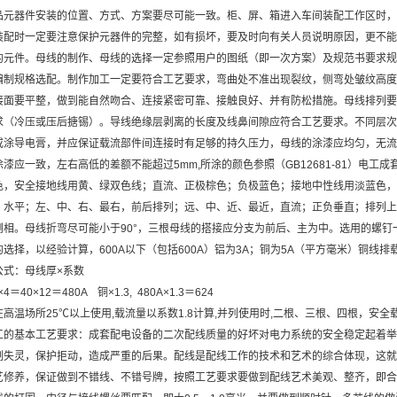
品元器件安装的位置、方式、方案要尽可能一致。柜、屏、箱进入车间装配工作区时，
装配时一定要注意保护元器件的完整，如有损坏，要及时向有关人员说明原因，更不能
的元件。母线的制作、母线的选择一定参照用户的图纸（即一次方案）及规范书要求规
编制规格选配。制作加工一定要符合工艺要求，弯曲处不准出现裂纹，侧弯处皱纹高度
接面要平整，做到能自然吻合、连接紧密可靠、接触良好、并有防松措施。母线排列要
求（冷压或压后搪锡）。导线绝缘层剥离的长度及线鼻间隙应符合工艺要求。不同层次
或涂导电膏，并应保证载流部件间连接时有足够的持久压力，母线的涂漆应均匀，无流
漆应一致，左右高低的差额不能超过5mm,所涂的颜色参照（GB12681-81）电工
色，安全接地线用黄、绿双色线；直流、正极棕色；负极蓝色；接地中性线用淡蓝色，
，水平；左、中、右、最右，前后排列；远、中、近、最近，直流；正负垂直；排列上
倒相。母线折弯尽可能小于90°，三根母线的搭接应分支为前后、主为中。选用的螺
选择，以经验计算，600A以下（包括600A）铝为3A；铜为5A（平方毫米）铜线排载
公式：母线厚×系数
×4＝40×12＝480A 铜×1.3, 480A×1.3＝624
高温场所25℃以上使用,载流量以系数1.8计算,并列使用时,二根、三根、四根，安全载流
工的基本工艺要求：成套配电设备的二次配线质量的好坏对电力系统的安全稳定起着举
制失灵，保护拒动，造成严重的后果。配线是配线工作的技术和艺术的综合体现，这就
艺修养，保证做到不错线、不错号牌，按照工艺要求要做到配线艺术美观、整齐，即合