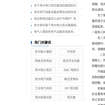
感器、电
关于贵州电力变压器油的基础知识...
称主接线
贵州电气成套设备故障后该如何测...
为了
低压配电设备怎么运行与维护？贵...
量的其它
给大家科普下贵州电力变压器基础...
连接起来
​电气人需知的电气设备安装原则...
一般有三
在二
热门关键词
接线图中
关、接触
多功能计量配
开关柜
二次
理图上，
预装式变电站
低压开关设备
回路的部
贵州电力变压
SMC 电缆分
开图
控制回路
贵州电气成套
箱式变电站
制回路、
工业电力自动
JXF 低压配
安装
的主要参
贵州高低压配
变压器
供订货单