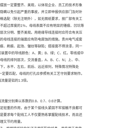
摆放一定要整齐、美观，以体现企业、员工的技术形象
隐瞒以免引起严重的事故，并立即申报供应部门及时补
格选配（除无注明外），如无图纸要求，按厂部有关工
不超过厚度的1%，母线表面不应有明显的锤痕、凹坑等
层次分明、整齐美观。用绝缘导线连接时应符合有关压
的母线连接的端面应有防电腐蚀的措施。贵州电气成套
痕、刷痕、起泡、皱纹等缺陷；搭接面不得涂漆，同一
成套装置中的导线颜色：A、黄；B、绿；C、红。零线或中
母线的排列层次，交流垂直，A、B、C、N；上、中、
下，水平、左右，前后、远近排列，特殊情况特殊处
钉一定要匹配，母线的打孔应参照有关工艺守则要求制作。
流量是铝的1.3倍。
量分别乘以系数的0.8、0.7、0.6计算。
足轻重的作用，由于某个接线头紧固不牢接触不良都可
是要求每个配线工人不仅要熟练掌握配线技术，而且还
理又节约用量。