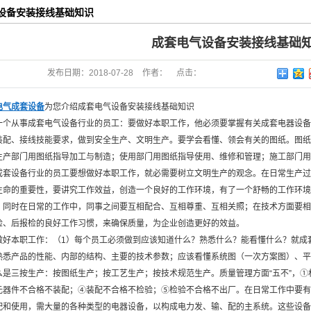
设备安装接线基础知识
成套电气设备安装接线基础
发布日期：
2018-07-28
作者：
点击：
电气成套设备
为您介绍成套电气设备安装接线基础知识
一个从事成套电气设备行业的员工：要做好本职工作，他必须要掌握有关成套电器设备
装配、接线技能要求，做到安全生产、文明生产。要学会看懂、领会有关的图纸。图纸
生产部门用图纸指导加工与制造；使用部门用图纸指导使用、维修和管理；施工部门用
成套设备行业的员工要想做好本职工作，就必需要树立文明生产的观念。在日常生产过
生命的重要性，要讲究工作效益，创造一个良好的工作环境，有了一个舒畅的工作环境
，同时在日常的工作中，同事之间要互相配合、互相尊重、互相关照；在技术方面要相
检、后报检的良好工作习惯，来确保质量，为企业创造更好的效益。
做好本职工作：（1）每个员工必须做到应该知道什么？熟悉什么？能看懂什么？就成
熟悉产品的性能、内部的结构、主要的技术参数；应该看懂系统图（一次方案图）、平
么是三按生产：按图纸生产；按工艺生产；按技术规范生产。质量管理方面“五不”，
元器件不合格不装配；④装配不合格不检验；⑤检验不合格不出厂。在日常工作中要有
配和使用，需大量的各种类型的电器设备，以构成电力发、输、配的主系统。这些设备