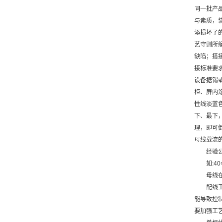
同一批产
与素质，
添损坏了
艺守则所
缺陷；搭
接标准要
设备搪锡
柜、屏内涂
性线淡蓝
下、最下
理，即可
母线载流的
经验
如:40
母线在
配线
能导致控
要加强工