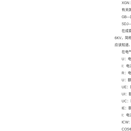
XG
有关
GB
SD
在成套
6KV，
应该知道
在电
U：电
I：电
R：电
U：
UE
UI：
UC
IE：
I：
IC
COS