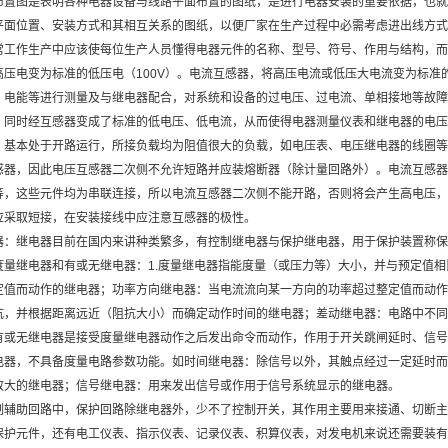
布置图是表明各种电器设备与线路平面布置的图纸，是进行电器安装的重要依据，也就
平面位置、安装方式和其相互关系的图纸，以便厂家在生产过程中必需考虑进出线方式
常工作生产中应该使每位生产人员懂得电器元件的名称、型号、符号、作用与结构，而
高压电变为标准的低压电（100V）。电流互感器，将高压电流或低压大电流变为标准
、电能等进行测量及与继电器配合，对系统和设备的过电压、过电流、单相接地等故障
。同时经互感器变成了标准的低电压、低电流，从而使得电器测量仪表和继电器的电压
，基本处于开路运行，所接负载均为阻值很大的负载，如电压表、电压继电器的线圈等
感器，因此电压互感器二次侧不允许短路并应装熔断器（除计量回路外）。电流互感器
等，这些元件均为串联连接，所以电流互感器二次侧不能开路，否则将会产生高电压，
应采取短接，在安装接线中应注意互感器的极性。
器：继电器目前在国内来讲种类繁多，有控制继电器与保护继电器，用于保护装置称保
度量继电器和有或无继电器：1.度量继电器指能度量（或压力等）大小，并与预定值
定值而动作的继电器；功率方向继电器：当电流流向某一方向的功率超过整定值而动作
抗，并根据距离远近（阻抗大小）而确定动作时间的继电器；差动继电器：电路中不同
有或无继电器是接受度量继电器动作之后发出命令而动作，作用于开关跳闸延时、信号
电器，不具备度量电路参数功能。如时间继电器：除信号以外，其触点经过一定延时而
放大的继电器；信号继电器：用来发出信号或作用于信号系统显示的继电器。
制辅助回路中，保护回路除继电器外，少不了控制开关，其作用主要用来接通、切断主开
保护元件，还有电工仪表、指示仪表、记录仪表、积算仪表，对发电机来说还需要装有