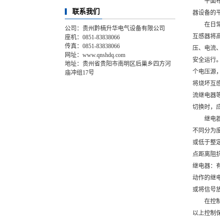
平面
联系我们
器设备的
在日
公司：贵州黔楠升华电气设备有限公司
互感器将
座机：0851-83838066
传真：0851-83838066
压、电流
网址：www.qnshdq.com
安全运行
地址：贵州省贵阳市南明区后巢乡四方河
个电压源
庙冲组17号
将烧坏互
流继电器
切换时，
继电
不同分为
或低于整
点距离阻
继电器：
动作的继
或将信号
在控
以上控制