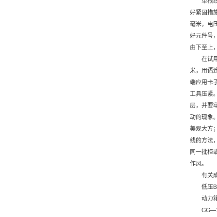
单根
好紧固措
毫米，电
好元件号
由下至上
在试
米，用语
端应用卡
工具压紧
层，并要
动的现象
美观大方
线的方法
同一批柜
作风。
有关
低压
动力
GG