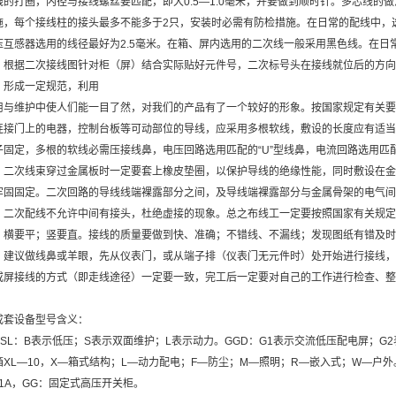
线的打圈，内径与接线螺丝要匹配，即大0.5—1.0毫米，并要做到顺时针。多芯线
施，每个接线柱的接头最多不能多于2只，安装时必需有防检措施。在日常的配线中，选配
压互感器选用的线径最好为2.5毫米。在箱、屏内选用的二次线一般采用黑色线。在日
，根据二次接线图针对柜（屏）结合实际贴好元件号，二次标号头在接线就位后的方向
，形成一定规范，利用
用与维护中使人们能一目了然，对我们的产品有了一个较好的形象。按国家规定有关要求
连接门上的电器，控制台板等可动部位的导线，应采用多根软线，敷设的长度应有适当
子固定，多根的软线必需压接线鼻，电压回路选用匹配的“U”型线鼻，电流回路选用匹
。二次线束穿过金属板时一定要套上橡皮垫圈，以保护导线的绝缘性能，同时敷设在金
牢固固定。二次回路的导线线端裸露部分之间，及导线端裸露部分与金属骨架的电气间
。二次配线不允许中间有接头，杜绝虚接的现象。总之布线工一定要按照国家有关规定
；横要平；竖要直。接线的质量要做到快、准确；不错线、不漏线；发现图纸有错及时
，建议做线鼻或羊眼，先从仪表门，或从端子排（仪表门无元件时）处开始进行接线，
或屏接线的方式（即走线途径）一定要一致，完工后一定要对自己的工作进行检查、整
成套设备型号含义：
BSL：B表示低压；S表示双面维护；L表示动力。GGD：G1表示交流低压配电屏；G
箱XL—10，X—箱式结构；L—动力配电；F—防尘；M—照明；R—嵌入式；W—户外
—1A，GG：固定式高压开关柜。