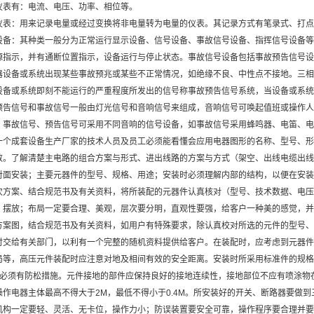
仪表有：电流、电压、功率、相位等。
仪表：用来记录电量或经过变换将非电量转为电量的仪表。其记录方式有笔录式、打点
设备：其种类一般分为正常运行显示设备、信号设备、事故信号设备、指挥信号设备等
源指示，并有通断位置指示，设备运行与停止状态。事故信号设备包括事故预告信号设
器设备或系统出现某些事故预兆或某些不正常情况，如绝缘不良、中性点不接地。三相
设备或系统即刻不能运行的严重程度所发出的信号称事故预告信号系统，当设备或系统
预告信号和事故信号一般由灯光信号和音响信号来组成，音响信号可唤起值班或操作人
。事故信号、预告信号可采用不同音响的信号设备，如事故信号采用蜂鸣器、电笛、电
一个成套设备生产厂家的技术人员及员工必须能看懂会应用电器图形的名称、型号、形
数。了解清楚主电路的组合方案与形式、进出线路的方案与方式（架空、出线电缆出线
对面安装；主要元器件的型号、规格、用途；安装时必须理解内部的结构，以便在安装
次方案、结合规范书及有关资料，将所装配的元器件认真核对（型号、技术数据、电压
、摆放；布局一定要合理、美观，层次要分明，直观性要强，给客户一种美的感觉，并
方案图，结合规范书及有关资料，如用户有特殊要求，除认真校对所选的元件的型号、
时交给有关部门，以利有一个完整的随机资料提供给客户。在装配时，应考虑到元器件
局等，高压元件装配时应注意对地及相间有效的安全距离。安装时所采用标准件的规格
并必须有防松措施。元件接地的部件应保持良好的接地连续性，接地部位不应有喷涂物
操作电器主体最高不得大于2M，最低不得小于0.4M。所安装好的开关、断路器要做
机构一定要轻、灵活、无卡位，操作力小；防误装置要安全可靠，操作程序要合理并要