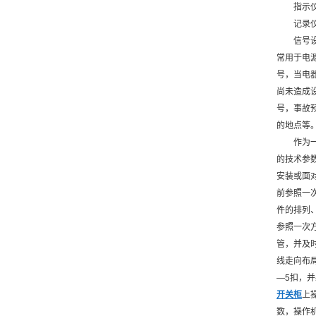
指示
记录
信号
常用于电
号，当电
尚未造成
号，事故
的地点等
作为
的技术参
安装或面
前参照一
件的排列
参照一次
管，并及
线走向布
—5扣，
开关柜
上
数，操作