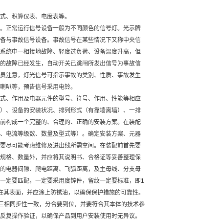
式、积算仪表、电度表等。
。正常运行信号设备一般为不同颜色的信号灯。光示牌
备与事故信号设备。事故信号在某些情况下又称中央信
系统中一相接地故障、轻度过负荷、设备温度升高，但
的故障已经发生，自动开关已跳闸所发出信号为事故信
员注意，灯光信号可指示事故的类别、性质、事故发生
喇叭等，预告信号采用电铃。
式、作用及电器元件的型号、符号、作用、性能等相应
）、设备的安装状况、排列形式（有靠墙离墙）、一排
前构成一个完整的、合理的、正确的安装方案。在装配
、电流等级数、数量及型式等）。确定安装方案、元器
要尽可能考虑维修及进出线所需空间。在装配前首先要
规格、数量外，并应将其说明书、合格证等妥善整理保
的电器间隙、爬电距离、飞弧距离，及主母线、分支母
一定要匹配，一定要采用度锌件，留纹一定要标准，即1
在其表面，并应涂上防锈油，以确保保护措施的可靠性。
到三相同步性一致，分合要到位，并要符合其本体的技术参
反复操作验证，以确保产品到用户安装使用时无异议。