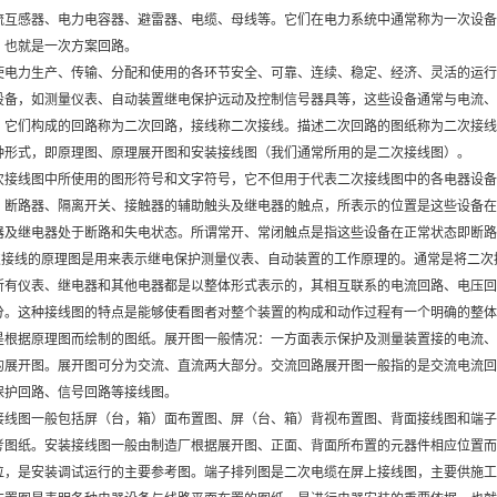
流互感器、电力电容器、避雷器、电缆、母线等。它们在电力系统中通常称为一次设备
，也就是一次方案回路。
使电力生产、传输、分配和使用的各环节安全、可靠、连续、稳定、经济、灵活的运行
设备，如测量仪表、自动装置继电保护远动及控制信号器具等，这些设备通常与电流、
，它们构成的回路称为二次回路，接线称二次接线。描述二次回路的图纸称为二次接线
种形式，即原理图、原理展开图和安装接线图（我们通常所用的是二次接线图）。
次接线图中所使用的图形符号和文字符号，它不但用于代表二次接线图中的各电器设备
，断路器、隔离开关、接触器的辅助触头及继电器的触点，所表示的位置是这些设备在
器及继电器处于断路和失电状态。所谓常开、常闭触点是指这些设备在正常状态即断路
接线的原理图是用来表示继电保护测量仪表、自动装置的工作原理的。通常是将二次
所有仪表、继电器和其他电器都是以整体形式表示的，其相互联系的电流回路、电压回
分。这种接线图的特点是能够使看图者对整个装置的构成和动作过程有一个明确的整体
是根据原理图而绘制的图纸。展开图一般情况：一方面表示保护及测量装置接的电流、
的展开图。展开图可分为交流、直流两大部分。交流回路展开图一般指的是交流电流回
保护回路、信号回路等接线图。
接线图一般包括屏（台，箱）面布置图、屏（台、箱）背视布置图、背面接线图和端子
考图纸。安装接线图一般由制造厂根据展开图、正面、背面所布置的元器件相应位置而
位，是安装调试运行的主要参考图。端子排列图是二次电缆在屏上接线图，主要供施工