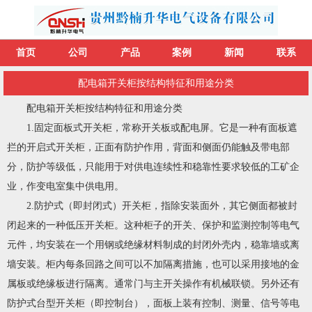
首页
公司
产品
案例
新闻
联系
配电箱开关柜按结构特征和用途分类
配电箱开关柜按结构特征和用途分类
1.固定面板式开关柜，常称开关板或配电屏。它是一种有面板遮
拦的开启式开关柜，正面有防护作用，背面和侧面仍能触及带电部
分，防护等级低，只能用于对供电连续性和稳靠性要求较低的工矿企
业，作变电室集中供电用。
2.防护式（即封闭式）开关柜，指除安装面外，其它侧面都被封
闭起来的一种低压开关柜。这种柜子的开关、保护和监测控制等电气
元件，均安装在一个用钢或绝缘材料制成的封闭外壳内，稳靠墙或离
墙安装。柜内每条回路之间可以不加隔离措施，也可以采用接地的金
属板或绝缘板进行隔离。通常门与主开关操作有机械联锁。另外还有
防护式台型开关柜（即控制台），面板上装有控制、测量、信号等电